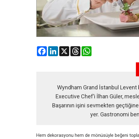
Facebook
LinkedIn
X
Threads
WhatsApp
Wyndham Grand İstanbul Levent 
Executive Chef’i İlhan Güler, mesleğ
Başarının işini sevmekten geçtiğin
yer. Gastronomi beni
Hem dekorasyonu hem de mönüsüyle beğeni topl