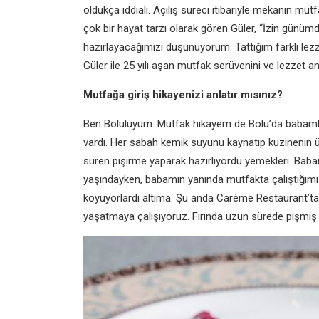
oldukça iddialı. Açılış süreci itibariyle mekanın mut
çok bir hayat tarzı olarak gören Güler, “İzin günü
hazırlayacağımızı düşünüyorum. Tattığım farklı lez
Güler ile 25 yılı aşan mutfak serüvenini ve lezzet an
Mutfağa giriş hikayenizi anlatır mısınız?
Ben Boluluyum. Mutfak hikayem de Bolu’da babamla
vardı. Her sabah kemik suyunu kaynatıp kuzinenin
süren pişirme yaparak hazırlıyordu yemekleri. Ba
yaşındayken, babamın yanında mutfakta çalıştığım
koyuyorlardı altıma. Şu anda Caréme Restaurant’ta e
yaşatmaya çalışıyoruz. Fırında uzun sürede pişmiş