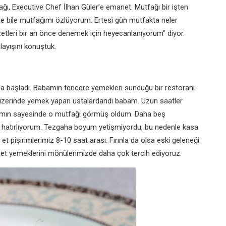
fağı, Executive Chef İlhan Güler’e emanet. Mutfağı bir işten
mde bile mutfağımı özlüyorum. Ertesi gün mutfakta neler
zetleri bir an önce denemek için heyecanlanıyorum” diyor.
layışını konuştuk.
 başladı. Babamın tencere yemekleri sunduğu bir restoranı
 üzerinde yemek yapan ustalardandı babam. Uzun saatler
bamın sayesinde o mutfağı görmüş oldum. Daha beş
ı hatırlıyorum. Tezgaha boyum yetişmiyordu, bu nedenle kasa
t pişirimlerimiz 8-10 saat arası. Fırınla da olsa eski geleneği
 et yemeklerini mönülerimizde daha çok tercih ediyoruz.