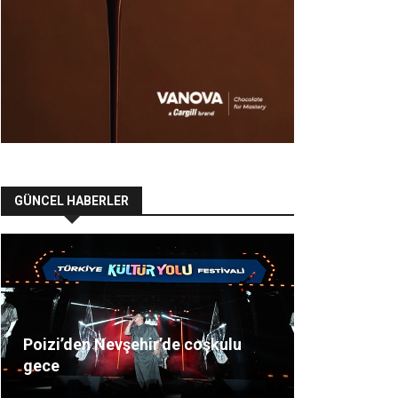
GÜNCEL HABERLER
Poizi’den Nevşehir’de coşkulu
gece