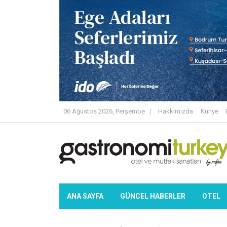
06 Ağustos 2026, Perşembe
Hakkımızda
Künye
ANA SAYFA
GÜNCEL HABERLER
OTEL