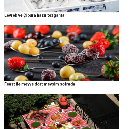
Levrek ve Çipura hazır tezgahta
Feast ile meyve dört mevsim sofrada