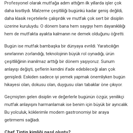
Profesyonel olarak mutfağa adım attığım ilk yıllarda işler çok
daha kısıtlıydı. Malzeme çeşitliliği bugünkü kadar geniş değildi,
daha klasik reçetelerle çalışırdık ve mutfak çok sert bir disiplin
üzerine kuruluydu. O dönem bana hem saygıyı hem dayanıklılığı
hem de mutfakta ayakta kalmanın ne demek olduğunu öğretti.
Bugün ise mutfak bambaşka bir dünyaya evrildi. Yaratıcılığın
sınırlarının zorlandığı, teknolojinin büyük rol oynadığı, ürün
çeşitliliğinin inanılmaz arttığı bir dönem yaşıyoruz. Sunum
anlayışı değişti, şeflerin kendini ifade edebileceği alan çok
genişledi. Eskiden sadece iyi yemek yapmak önemliyken bugün
hikayesi olan, dokusu olan, duygusu olan tabaklar öne çıkıyor.
Geçmişten gelen disiplin ve değerlerle bugünün özgür, yenilikçi
mutfak anlayışını harmanlamak ise benim için büyük bir ayrıcalık.
Bu yolculuk, köklerimle modern gastronomiyi bir araya
getirmemi sağladı.
Chef Tintin kimliği nasıl oluştu?