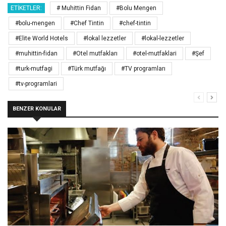
ETIKETLER:
# Muhittin Fidan
#Bolu Mengen
#bolu-mengen
#Chef Tintin
#chef-tintin
#Elite World Hotels
#lokal lezzetler
#lokal-lezzetler
#muhittin-fidan
#Otel mutfakları
#otel-mutfaklari
#Şef
#turk-mutfagi
#Türk mutfağı
#TV programları
#tv-programlari
BENZER KONULAR