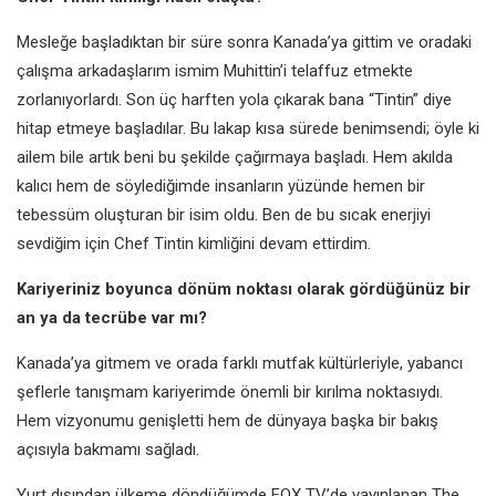
Mesleğe başladıktan bir süre sonra Kanada’ya gittim ve oradaki
çalışma arkadaşlarım ismim Muhittin’i telaffuz etmekte
zorlanıyorlardı. Son üç harften yola çıkarak bana “Tintin” diye
hitap etmeye başladılar. Bu lakap kısa sürede benimsendi; öyle ki
ailem bile artık beni bu şekilde çağırmaya başladı. Hem akılda
kalıcı hem de söylediğimde insanların yüzünde hemen bir
tebessüm oluşturan bir isim oldu. Ben de bu sıcak enerjiyi
sevdiğim için Chef Tintin kimliğini devam ettirdim.
Kariyeriniz boyunca dönüm noktası olarak gördüğünüz bir
an ya da tecrübe var mı?
Kanada’ya gitmem ve orada farklı mutfak kültürleriyle, yabancı
şeflerle tanışmam kariyerimde önemli bir kırılma noktasıydı.
Hem vizyonumu genişletti hem de dünyaya başka bir bakış
açısıyla bakmamı sağladı.
Yurt dışından ülkeme döndüğümde FOX TV’de yayınlanan The