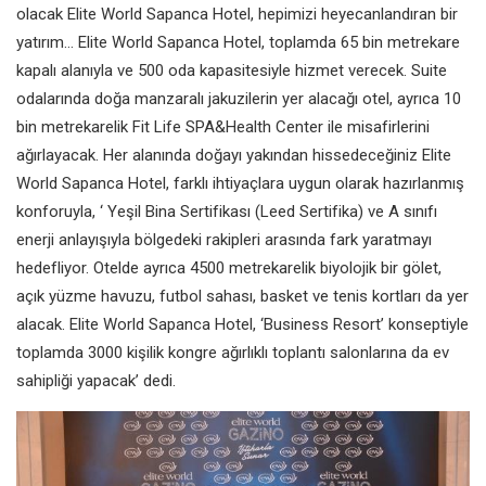
olacak Elite World Sapanca Hotel, hepimizi heyecanlandıran bir
yatırım… Elite World Sapanca Hotel, toplamda 65 bin metrekare
kapalı alanıyla ve 500 oda kapasitesiyle hizmet verecek. Suite
odalarında doğa manzaralı jakuzilerin yer alacağı otel, ayrıca 10
bin metrekarelik Fit Life SPA&Health Center ile misafirlerini
ağırlayacak. Her alanında doğayı yakından hissedeceğiniz Elite
World Sapanca Hotel, farklı ihtiyaçlara uygun olarak hazırlanmış
konforuyla, ‘ Yeşil Bina Sertifikası (Leed Sertifika) ve A sınıfı
enerji anlayışıyla bölgedeki rakipleri arasında fark yaratmayı
hedefliyor. Otelde ayrıca 4500 metrekarelik biyolojik bir gölet,
açık yüzme havuzu, futbol sahası, basket ve tenis kortları da yer
alacak. Elite World Sapanca Hotel, ‘Business Resort’ konseptiyle
toplamda 3000 kişilik kongre ağırlıklı toplantı salonlarına da ev
sahipliği yapacak’ dedi.