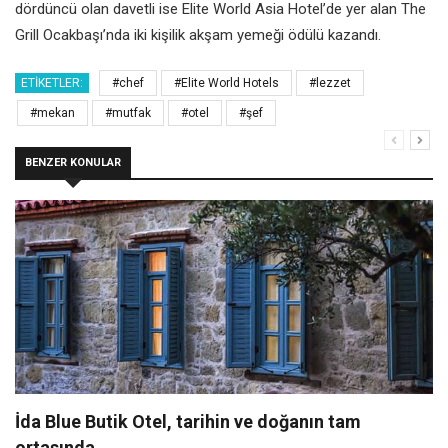
dördüncü olan davetli ise Elite World Asia Hotel’de yer alan The
Grill Ocakbaşı’nda iki kişilik akşam yemeği ödülü kazandı.
ETIKETLER:
#chef
#Elite World Hotels
#lezzet
#mekan
#mutfak
#otel
#şef
BENZER KONULAR
İda Blue Butik Otel, tarihin ve doğanın tam
ortasında