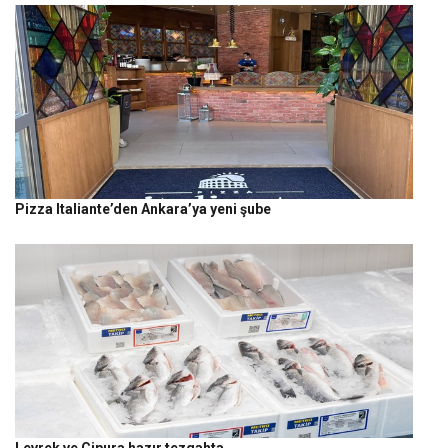
Pizza Italiante’den Ankara’ya yeni şube
Levrek ve Çipura hazır tezgahta