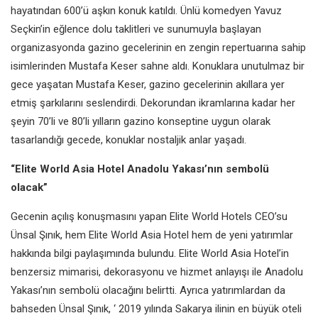
hayatından 600’ü aşkın konuk katıldı. Ünlü komedyen Yavuz
Seçkin’in eğlence dolu taklitleri ve sunumuyla başlayan
organizasyonda gazino gecelerinin en zengin repertuarına sahip
isimlerinden Mustafa Keser sahne aldı. Konuklara unutulmaz bir
gece yaşatan Mustafa Keser, gazino gecelerinin akıllara yer
etmiş şarkılarını seslendirdi. Dekorundan ikramlarına kadar her
şeyin 70’li ve 80’li yılların gazino konseptine uygun olarak
tasarlandığı gecede, konuklar nostaljik anlar yaşadı.
“Elite World Asia Hotel Anadolu Yakası’nın sembolü
olacak”
Gecenin açılış konuşmasını yapan Elite World Hotels CEO’su
Ünsal Şınık, hem Elite World Asia Hotel hem de yeni yatırımlar
hakkında bilgi paylaşımında bulundu. Elite World Asia Hotel’in
benzersiz mimarisi, dekorasyonu ve hizmet anlayışı ile Anadolu
Yakası’nın sembolü olacağını belirtti. Ayrıca yatırımlardan da
bahseden Ünsal Şınık, ‘ 2019 yılında Sakarya ilinin en büyük oteli