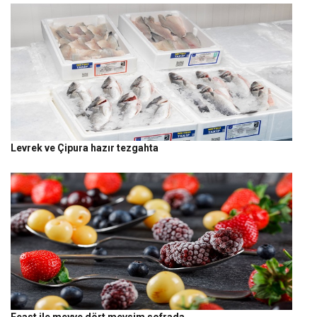
Levrek ve Çipura hazır tezgahta
Feast ile meyve dört mevsim sofrada