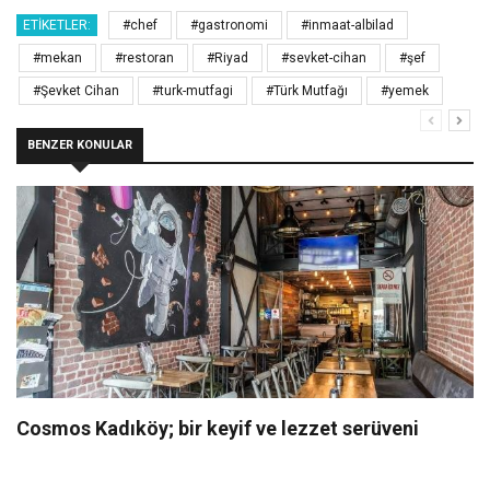
ETIKETLER:
#chef
#gastronomi
#inmaat-albilad
#mekan
#restoran
#Riyad
#sevket-cihan
#şef
#Şevket Cihan
#turk-mutfagi
#Türk Mutfağı
#yemek
BENZER KONULAR
Cosmos Kadıköy; bir keyif ve lezzet serüveni