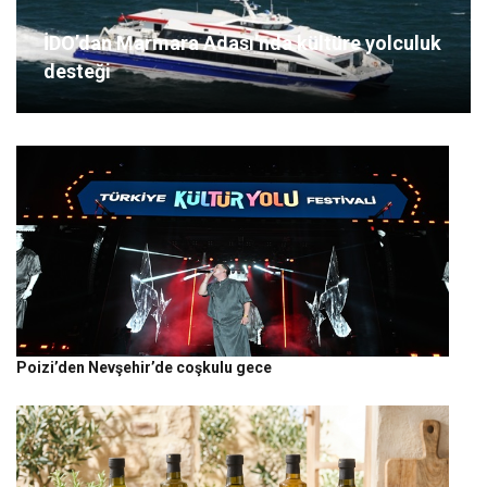
İDO’dan Marmara Adası’nda kültüre yolculuk
desteği
Poizi’den Nevşehir’de coşkulu gece