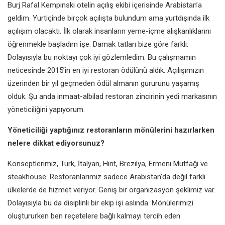
Burj Rafal Kempinski otelin açılış ekibi içerisinde Arabistan’a
geldim. Yurtiçinde birçok açılışta bulundum ama yurtdışında ilk
açılışım olacaktı. İlk olarak insanların yeme-içme alışkanlıklarını
öğrenmekle başladım işe. Damak tatları bize göre farklı.
Dolayısıyla bu noktayı çok iyi gözlemledim. Bu çalışmamın
neticesinde 2015’in en iyi restoran ödülünü aldık. Açılışımızın
üzerinden bir yıl geçmeden ödül almanın gururunu yaşamış
olduk. Şu anda inmaat-albilad restoran zincirinin yedi markasının
yöneticiliğini yapıyorum.
Yöneticiliği yaptığınız restoranların mönülerini hazırlarken
nelere dikkat ediyorsunuz?
Konseptlerimiz, Türk, İtalyan, Hint, Brezilya, Ermeni Mutfağı ve
steakhouse. Restoranlarımız sadece Arabistan’da değil farklı
ülkelerde de hizmet veriyor. Geniş bir organizasyon şeklimiz var.
Dolayısıyla bu da disiplinli bir ekip işi aslında. Mönülerimizi
oluştururken ben reçetelere bağlı kalmayı tercih eden