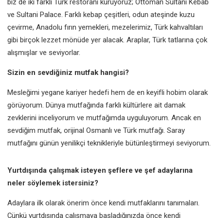
biz de iki farklı Türk restoranı kuruyoruz; Ottoman Sultani Kebab
ve Sultani Palace. Farklı kebap çeşitleri, odun ateşinde kuzu
çevirme, Anadolu fırın yemekleri, mezelerimiz, Türk kahvaltıları
gibi birçok lezzet mönüde yer alacak. Araplar, Türk tatlarına çok
alışmışlar ve seviyorlar.
Sizin en sevdiğiniz mutfak hangisi?
Mesleğimi yegane kariyer hedefi hem de en keyifli hobim olarak
görüyorum. Dünya mutfağında farklı kültürlere ait damak
zevklerini inceliyorum ve mutfağımda uyguluyorum. Ancak en
sevdiğim mutfak, orijinal Osmanlı ve Türk mutfağı. Saray
mutfağını günün yenilikçi teknikleriyle bütünleştirmeyi seviyorum.
Yurtdışında çalışmak isteyen şeflere ve şef adaylarına
neler söylemek istersiniz?
Adaylara ilk olarak önerim önce kendi mutfaklarını tanımaları.
Çünkü yurtdışında çalışmaya başladığınızda önce kendi