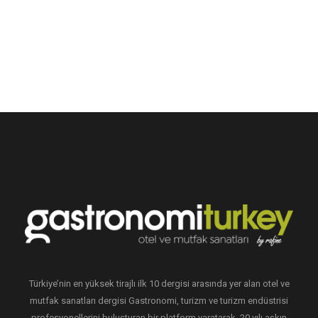
Türkiye’nin en yüksek tirajlı ilk 10 dergisi arasında yer alan otel ve
mutfak sanatları dergisi Gastronomi, turizm ve turizm endüstrisi
profesyonellerini buluşturan bir platform yaratarak, 20 yılı aşkın