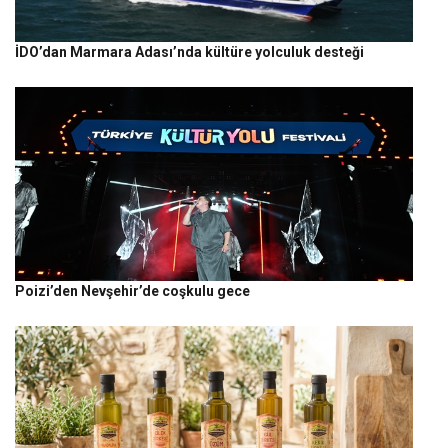
İDO’dan Marmara Adası’nda kültüre yolculuk desteği
Poizi’den Nevşehir’de coşkulu gece