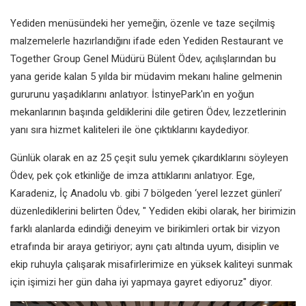
Yediden menüsündeki her yemeğin, özenle ve taze seçilmiş
malzemelerle hazırlandığını ifade eden Yediden Restaurant ve
Together Group Genel Müdürü Bülent Ödev, açılışlarından bu
yana geride kalan 5 yılda bir müdavim mekanı haline gelmenin
gururunu yaşadıklarını anlatıyor. İstinyePark'ın en yoğun
mekanlarının başında geldiklerini dile getiren Ödev, lezzetlerinin
yanı sıra hizmet kaliteleri ile öne çıktıklarını kaydediyor.
Günlük olarak en az 25 çeşit sulu yemek çıkardıklarını söyleyen
Ödev, pek çok etkinliğe de imza attıklarını anlatıyor. Ege,
Karadeniz, İç Anadolu vb. gibi 7 bölgeden ‘yerel lezzet günleri’
düzenlediklerini belirten Ödev, " Yediden ekibi olarak, her birimizin
farklı alanlarda edindiği deneyim ve birikimleri ortak bir vizyon
etrafında bir araya getiriyor; aynı çatı altında uyum, disiplin ve
ekip ruhuyla çalışarak misafirlerimize en yüksek kaliteyi sunmak
için işimizi her gün daha iyi yapmaya gayret ediyoruz" diyor.