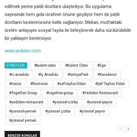
edilmek yerine patili dostlara ulaştırılıyor. Bu uygulama
sayesinde hem gıda israfının önüne geçiliyor hem de patili
dostların beslenmesine katkı sağlanıyor. Mekan, mutfaktaki
üretim anlayışını sosyal fayda ile birleştirerek daha sürdürülebilir
bir yaklaşım benimsiyor.
www.yediden.com
ETIKETLER:
#bulent-odev
#Bülent Ödev
#Ege
#ic-anadolu
#İç Anadolu
#İstinyePark
#Karadeniz
#meze
#Restoran
#sef-tayfun-fidan
#Şef Tayfun Fidan
#Together Group
#together-group
#Yediden Restaurant
#yediden-restaurant
#yoresel-corba
#yoresel-peynir
#yoresel-yemek
#yöresel çorba
#yöresel peynir
#yöresel yemek
BENZER KONULAR