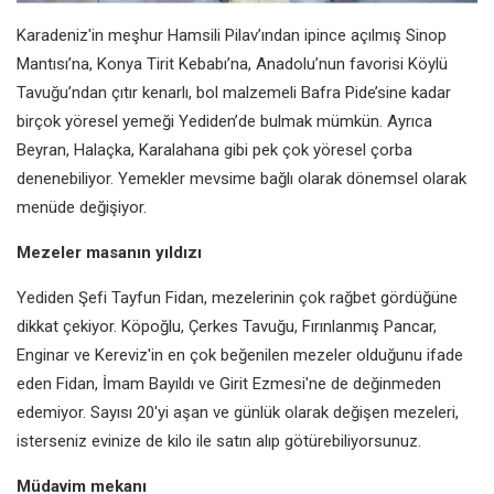
Karadeniz'in meşhur Hamsili Pilav’ından ipince açılmış Sinop
Mantısı’na, Konya Tirit Kebabı’na, Anadolu’nun favorisi Köylü
Tavuğu’ndan çıtır kenarlı, bol malzemeli Bafra Pide’sine kadar
birçok yöresel yemeği Yediden’de bulmak mümkün. Ayrıca
Beyran, Halaçka, Karalahana gibi pek çok yöresel çorba
denenebiliyor. Yemekler mevsime bağlı olarak dönemsel olarak
menüde değişiyor.
Mezeler masanın yıldızı
Yediden Şefi Tayfun Fidan, mezelerinin çok rağbet gördüğüne
dikkat çekiyor. Köpoğlu, Çerkes Tavuğu, Fırınlanmış Pancar,
Enginar ve Kereviz'in en çok beğenilen mezeler olduğunu ifade
eden Fidan, İmam Bayıldı ve Girit Ezmesi'ne de değinmeden
edemiyor. Sayısı 20'yi aşan ve günlük olarak değişen mezeleri,
isterseniz evinize de kilo ile satın alıp götürebiliyorsunuz.
Müdavim mekanı