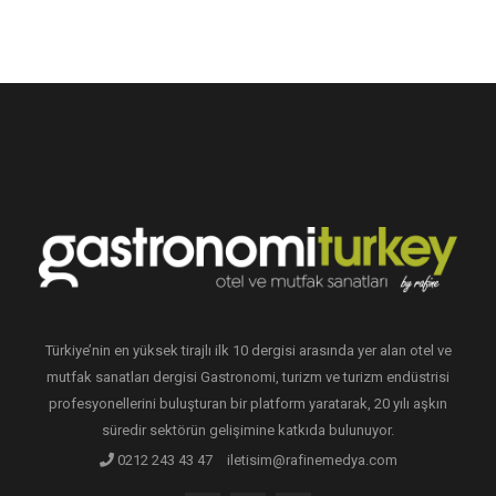
Türkiye’nin en yüksek tirajlı ilk 10 dergisi arasında yer alan otel ve
mutfak sanatları dergisi Gastronomi, turizm ve turizm endüstrisi
profesyonellerini buluşturan bir platform yaratarak, 20 yılı aşkın
süredir sektörün gelişimine katkıda bulunuyor.
0212 243 43 47
iletisim@rafinemedya.com