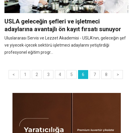
USLA geleceğin şefleri ve işletmeci
adaylarına avantajlı ön kayıt fırsatı sunuyor
Uluslararası Servis ve Lezzet Akademisi - USLA’nın, geleceğin şef
ve yiyecek-içecek sektörü işletmeci adaylarını yetiştirdiği
profesyonel eğitim progr...
<
1
2
3
4
5
6
7
8
>