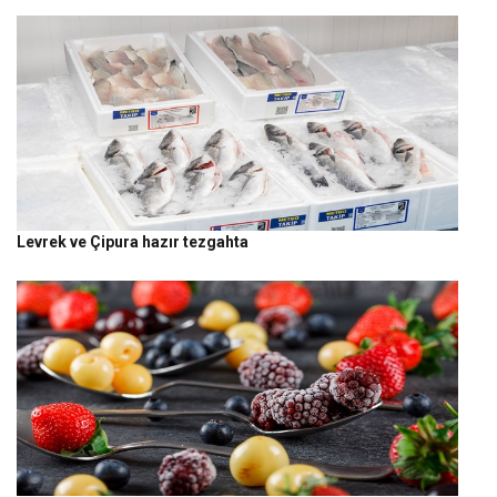
Levrek ve Çipura hazır tezgahta