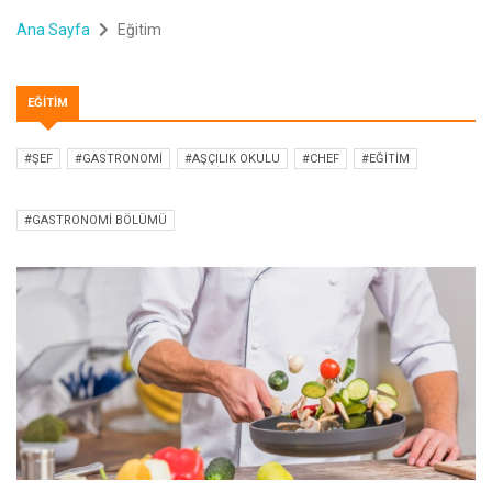
Ana Sayfa
Eğitim
EĞITIM
#ŞEF
#GASTRONOMI
#AŞÇILIK OKULU
#CHEF
#EĞITIM
#GASTRONOMI BÖLÜMÜ