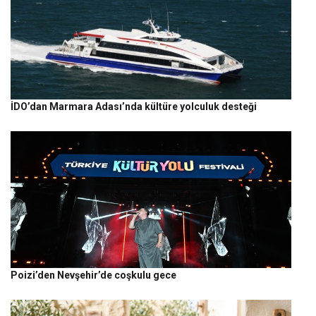
İDO’dan Marmara Adası’nda kültüre yolculuk desteği
Poizi’den Nevşehir’de coşkulu gece