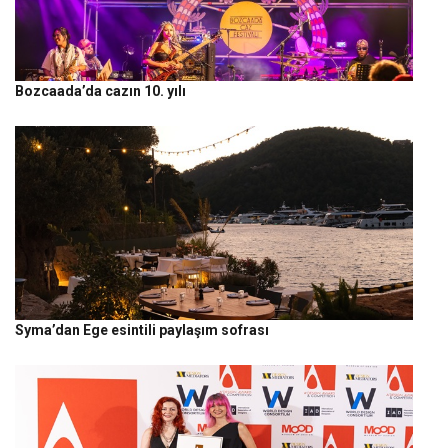
Bozcaada’da cazın 10. yılı
Syma’dan Ege esintili paylaşım sofrası