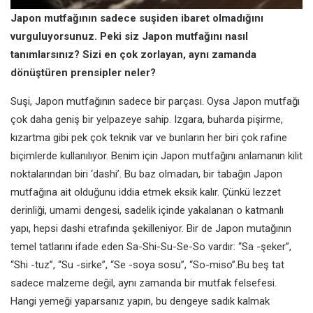
Japon mutfağının sadece suşiden ibaret olmadığını
vurguluyorsunuz. Peki siz Japon mutfağını nasıl
tanımlarsınız? Sizi en çok zorlayan, aynı zamanda
dönüştüren prensipler neler?
Suşi, Japon mutfağının sadece bir parçası. Oysa Japon mutfağı
çok daha geniş bir yelpazeye sahip. Izgara, buharda pişirme,
kızartma gibi pek çok teknik var ve bunların her biri çok rafine
biçimlerde kullanılıyor. Benim için Japon mutfağını anlamanın kilit
noktalarından biri ‘dashi’. Bu baz olmadan, bir tabağın Japon
mutfağına ait olduğunu iddia etmek eksik kalır. Çünkü lezzet
derinliği, umami dengesi, sadelik içinde yakalanan o katmanlı
yapı, hepsi dashi etrafında şekilleniyor. Bir de Japon mutağının
temel tatlarını ifade eden Sa-Shi-Su-Se-So vardır: “Sa -şeker”,
“Shi -tuz”, “Su -sirke”, “Se -soya sosu”, “So-miso”.Bu beş tat
sadece malzeme değil, aynı zamanda bir mutfak felsefesi.
Hangi yemeği yaparsanız yapın, bu dengeye sadık kalmak