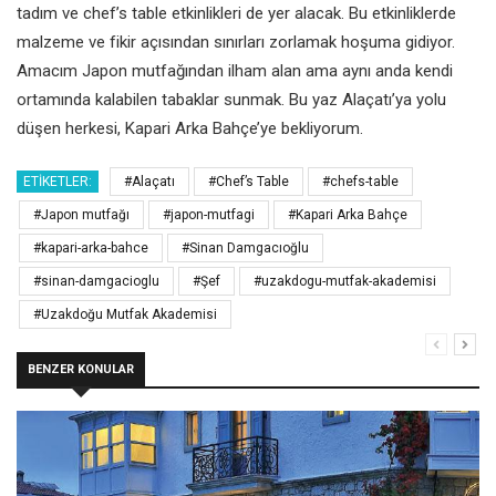
tadım ve chef’s table etkinlikleri de yer alacak. Bu etkinliklerde
malzeme ve fikir açısından sınırları zorlamak hoşuma gidiyor.
Amacım Japon mutfağından ilham alan ama aynı anda kendi
ortamında kalabilen tabaklar sunmak. Bu yaz Alaçatı’ya yolu
düşen herkesi, Kapari Arka Bahçe’ye bekliyorum.
ETIKETLER:
#Alaçatı
#Chef’s Table
#chefs-table
#Japon mutfağı
#japon-mutfagi
#Kapari Arka Bahçe
#kapari-arka-bahce
#Sinan Damgacıoğlu
#sinan-damgacioglu
#Şef
#uzakdogu-mutfak-akademisi
#Uzakdoğu Mutfak Akademisi
BENZER KONULAR