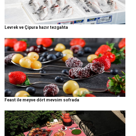
Levrek ve Çipura hazır tezgahta
Feast ile meyve dört mevsim sofrada