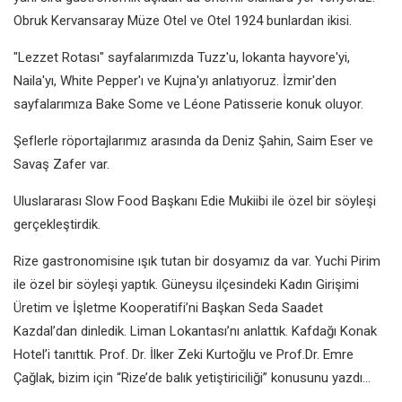
Obruk Kervansaray Müze Otel ve Otel 1924 bunlardan ikisi.
"Lezzet Rotası" sayfalarımızda Tuzz'u, lokanta hayvore'yi,
Naila'yı, White Pepper'ı ve Kujna'yı anlatıyoruz. İzmir'den
sayfalarımıza Bake Some ve Léone Patisserie konuk oluyor.
Şeflerle röportajlarımız arasında da Deniz Şahin, Saim Eser ve
Savaş Zafer var.
Uluslararası Slow Food Başkanı Edie Mukiibi ile özel bir söyleşi
gerçekleştirdik.
Rize gastronomisine ışık tutan bir dosyamız da var. Yuchi Pirim
ile özel bir söyleşi yaptık. Güneysu ilçesindeki Kadın Girişimi
Üretim ve İşletme Kooperatifi’ni Başkan Seda Saadet
Kazdal’dan dinledik. Liman Lokantası’nı anlattık. Kafdağı Konak
Hotel’i tanıttık. Prof. Dr. İlker Zeki Kurtoğlu ve Prof.Dr. Emre
Çağlak, bizim için “Rize’de balık yetiştiriciliği” konusunu yazdı...