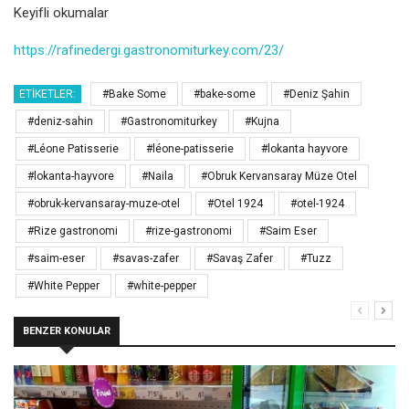
Keyifli okumalar
https://rafinedergi.gastronomiturkey.com/23/
ETIKETLER:
#Bake Some
#bake-some
#Deniz Şahin
#deniz-sahin
#Gastronomiturkey
#Kujna
#Léone Patisserie
#léone-patisserie
#lokanta hayvore
#lokanta-hayvore
#Naila
#Obruk Kervansaray Müze Otel
#obruk-kervansaray-muze-otel
#Otel 1924
#otel-1924
#Rize gastronomi
#rize-gastronomi
#Saim Eser
#saim-eser
#savas-zafer
#Savaş Zafer
#Tuzz
#White Pepper
#white-pepper
BENZER KONULAR