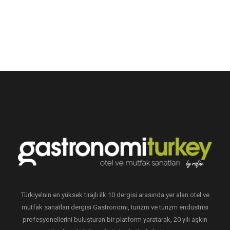
Türkiye’nin en yüksek tirajlı ilk 10 dergisi arasında yer alan otel ve
mutfak sanatları dergisi Gastronomi, turizm ve turizm endüstrisi
profesyonellerini buluşturan bir platform yaratarak, 20 yılı aşkın