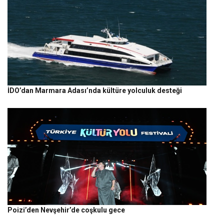
İDO’dan Marmara Adası’nda kültüre yolculuk desteği
Poizi’den Nevşehir’de coşkulu gece