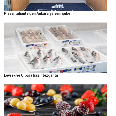
Pizza Italiante’den Ankara’ya yeni şube
Levrek ve Çipura hazır tezgahta