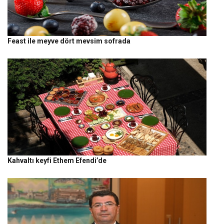
Feast ile meyve dört mevsim sofrada
Kahvaltı keyfi Ethem Efendi’de