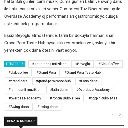
hafta Salı günleri canlı müzik, Cuma günleri Latin ve swing dans
ile Latin canlı müzikleri ve her Cumartesi Tuz Biber stand up ile
Overdaze Academy dj performansları gastronomik yolculuğa
eşlik edecek program olacak.
Eşsiz Beyoğlu atmosferinde, tarihi bir dokuyla harmanlanan
Grand Pera Taste Hub ayrıcalıklı restoranları ve şovlarıyla bir
yemekten çok daha ötesini vaat ediyor.
ETIKETLER:
# Latin canlı müzikleri
#Beyoğlu
#Blak Coffee
#blak-coffee
#Grand Pera
#Grand Pera Taste Hub
#grand-pera
#grand-pera-taste-hub
#Latin dans
#latin-canli-muzikleri
#latin-dans
#Overdaze Academy
#overdaze-academy
#Poppin Bubble Tea
#poppin-bubble-tea
#Swing dans
#swing-dans
BENZER KONULAR