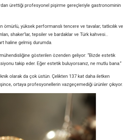
rdan ürettiği profesyonel pişirme gereçleriyle gastronominin
 ömürlü, yüksek performanslı tencere ve tavalar; tatlıcılık ve
ları, shaker’lar, tepsiler ve bardaklar ve Türk kahvesi...
art haline gelmiş durumda.
 mühendisliğine gösterilen özenden geliyor: “Bizde estetik
onksiyonu takip eder. Eğer estetik buluyorsanız, ne mutlu bana.”
knik olarak da çok üstün. Çelikten 137 kat daha iletken
rleşince, ortaya profesyonellerin vazgeçemediği ürünler çıkıyor.