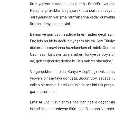
ürün yapıyor ki sadece güzel değil; ömürlük, veraset
Halep’te çıraklıktan başlayarak İstanbul’da zirveye 
saraylarından yarışma mutfaklarına kadar dünyanın en
ürünler dünyanın en iyisi.
Bakırın ve gümüşün sadece birer maden değil, aynı
Enç için bu bir iş değil, bir yaşam biçimi. Soy Türki
diplomasi sınavlarına hazırlanırken elimdeki Osma
Uzun saplı bir bakır tava ararken Türkiye’de böyle bi
da, geleceğimi de; dedim ki: Ben bakırcı olacağım.”
Ve gerçekten de oldu. Suriye Halep’te çıraklıkla baş
yepyeni bir sayfaya dönüştü. Bugün Soy, sadece Türk
edilen bir marka. Üstelik ürünlerin her biri tek parç
garantili ürünler.
Emir Ali Enç, “Ürünlerimiz nesilden nesile geçebilsin 
işlendiğinde neredeyse ölümsüz. Biz buna ‘veraset ga