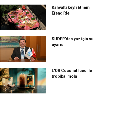
Kahvaltı keyfi Ethem
Efendi’de
SUDER'den yaz için su
uyarısı
L'OR Coconut Iced ile
tropikal mola