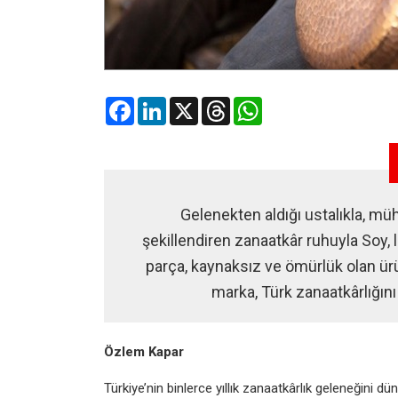
Facebook
LinkedIn
X
Threads
WhatsApp
Gelenekten aldığı ustalıkla, müh
şekillendiren zanaatkâr ruhuyla Soy, 
parça, kaynaksız ve ömürlük olan ürün
marka, Türk zanaatkârlığını
Özlem Kapar
Türkiye’nin binlerce yıllık zanaatkârlık geleneğini 