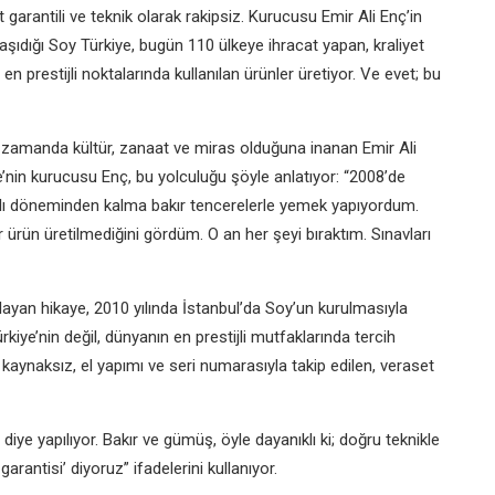
 garantili ve teknik olarak rakipsiz. Kurucusu Emir Ali Enç’in
taşıdığı Soy Türkiye, bugün 110 ülkeye ihracat yapan, kraliyet
 prestijli noktalarında kullanılan ürünler üretiyor. Ve evet; bu
 zamanda kültür, zanaat ve miras olduğuna inanan Emir Ali
ye’nin kurucusu Enç, bu yolculuğu şöyle anlatıyor: “2008’de
nlı döneminden kalma bakır tencerelerle yemek yapıyordum.
r ürün üretilmediğini gördüm. O an her şeyi bıraktım. Sınavları
layan hikaye, 2010 yılında İstanbul’da Soy’un kurulmasıyla
iye’nin değil, dünyanın en prestijli mutfaklarında tercih
a, kaynaksız, el yapımı ve seri numarasıyla takip edilen, veraset
diye yapılıyor. Bakır ve gümüş, öyle dayanıklı ki; doğru teknikle
rantisi’ diyoruz” ifadelerini kullanıyor.