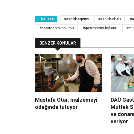
ETIKETLER:
#ascilik-egitimi
#ascilik-okulu
#a
#gastronomi bölümü
#gastronomi-bolumu
#mu
BENZER KONULAR
Mustafa Otar, malzemeyi
DAÜ Gast
odağında tutuyor
Mutfak Sa
ve donan
veriyor