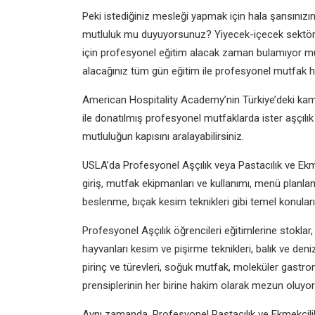
Peki istediğiniz mesleği yapmak için hala şansını
mutluluk mu duyuyorsunuz? Yiyecek-içecek sektörüne
için profesyonel eğitim alacak zaman bulamıyor m
alacağınız tüm gün eğitim ile profesyonel mutfak ha
American Hospitality Academy’nin Türkiye’deki kam
ile donatılmış profesyonel mutfaklarda ister aşçılık 
mutluluğun kapısını aralayabilirsiniz.
USLA’da Profesyonel Aşçılık veya Pastacılık ve Ekme
giriş, mutfak ekipmanları ve kullanımı, menü planla
beslenme, bıçak kesim teknikleri gibi temel konuları i
Profesyonel Aşçılık öğrencileri eğitimlerine stoklar,
hayvanları kesim ve pişirme teknikleri, balık ve deni
pirinç ve türevleri, soğuk mutfak, moleküler gastron
prensiplerinin her birine hakim olarak mezun oluyorl
Aynı zamanda, Profesyonel Pastacılık ve Ekmekçilik ö