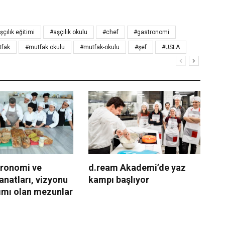
şçılık eğitimi
#aşçılık okulu
#chef
#gastronomi
tfak
#mutfak okulu
#mutfak-okulu
#şef
#USLA
ronomi ve
d.ream Akademi’de yaz
Ch
natları, vizyonu
kampı başlıyor
iç
ımı olan mezunlar
eğ