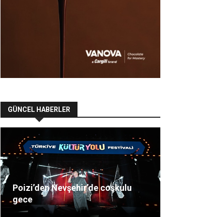
GÜNCEL HABERLER
Poizi’den Nevşehir’de coşkulu
gece