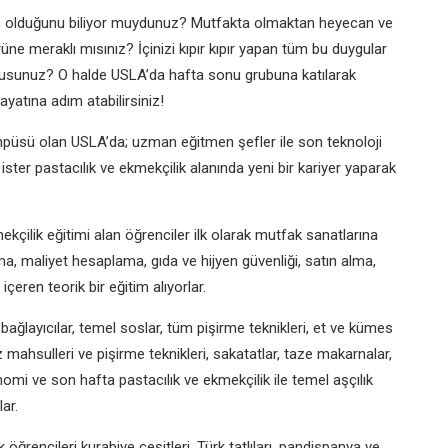
zın olduğunu biliyor muydunuz? Mutfakta olmaktan heyecan ve
 meraklı mısınız? İçinizi kıpır kıpır yapan tüm bu duygular
usunuz? O halde USLA’da hafta sonu grubuna katılarak
yatına adım atabilirsiniz!
püsü olan USLA’da; uzman eğitmen şefler ile son teknoloji
ister pastacılık ve ekmekçilik alanında yeni bir kariyer yaparak
kçilik eğitimi alan öğrenciler ilk olarak mutfak sanatlarına
ma, maliyet hesaplama, gıda ve hijyen güvenliği, satın alma,
çeren teorik bir eğitim alıyorlar.
 bağlayıcılar, temel soslar, tüm pişirme teknikleri, et ve kümes
z mahsulleri ve pişirme teknikleri, sakatatlar, taze makarnalar,
omi ve son hafta pastacılık ve ekmekçilik ile temel aşçılık
ar.
ğrencileri kurabiye çeşitleri, Türk tatlıları, pandispanya ve