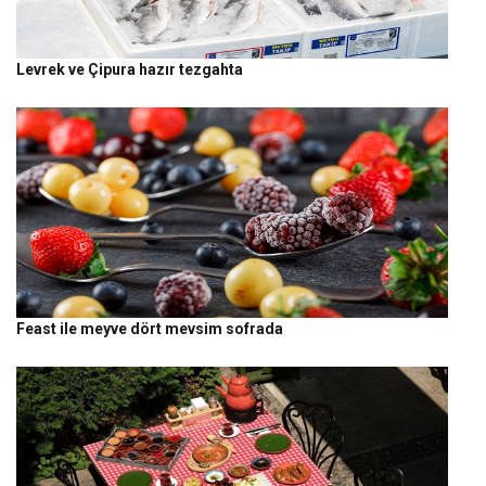
Levrek ve Çipura hazır tezgahta
Feast ile meyve dört mevsim sofrada