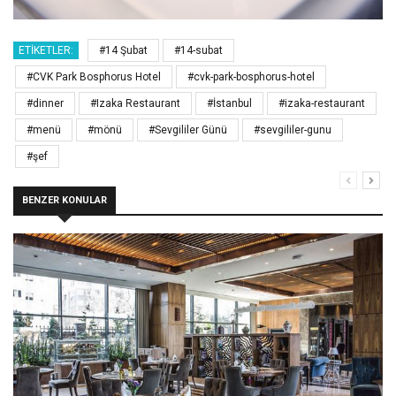
ETIKETLER:
#14 Şubat
#14-subat
#CVK Park Bosphorus Hotel
#cvk-park-bosphorus-hotel
#dinner
#Izaka Restaurant
#İstanbul
#izaka-restaurant
#menü
#mönü
#Sevgililer Günü
#sevgililer-gunu
#şef
BENZER KONULAR