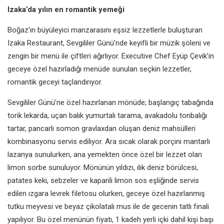
Izaka’da yılın en romantik yemeği
Boğaz’ın büyüleyici manzarasını eşsiz lezzetlerle buluşturan
Izaka Restaurant, Sevgililer Günü’nde keyifli bir müzik şöleni ve
zengin bir menü ile çiftleri ağırlıyor. Executive Chef Eyüp Çevik’in
geceye özel hazırladığı menüde sunulan seçkin lezzetler,
romantik geceyi taçlandırıyor.
Sevgililer Günü’ne özel hazırlanan mönüde; başlangıç tabağında
torik lekarda, uçan balık yumurtalı tarama, avakadolu tonbalığı
tartar, pancarlı somon gravlaxdan oluşan deniz mahsülleri
kombinasyonu servis ediliyor. Ara sıcak olarak porçini mantarlı
lazanya sunulurken, ana yemekten önce özel bir lezzet olan
limon sorbe sunuluyor. Mönünün yıldızı, ılık deniz börülcesi,
patates keki, sebzeler ve kaparili limon sos eşliğinde servis
edilen ızgara levrek filetosu olurken, geceye özel hazırlanmış
tutku meyvesi ve beyaz çikolatalı mus ile de gecenin tatlı finali
yapılıyor. Bu özel menünün fiyatı, 1 kadeh yerli içki dahil kişi başı