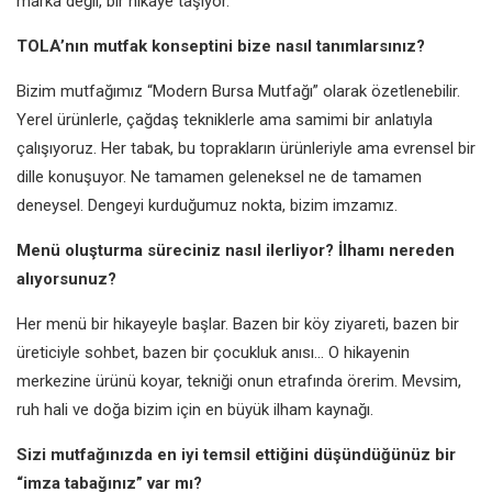
marka değil, bir hikaye taşıyor.
TOLA’nın mutfak konseptini bize nasıl tanımlarsınız?
Bizim mutfağımız “Modern Bursa Mutfağı” olarak özetlenebilir.
Yerel ürünlerle, çağdaş tekniklerle ama samimi bir anlatıyla
çalışıyoruz. Her tabak, bu toprakların ürünleriyle ama evrensel bir
dille konuşuyor. Ne tamamen geleneksel ne de tamamen
deneysel. Dengeyi kurduğumuz nokta, bizim imzamız.
Menü oluşturma süreciniz nasıl ilerliyor? İlhamı nereden
alıyorsunuz?
Her menü bir hikayeyle başlar. Bazen bir köy ziyareti, bazen bir
üreticiyle sohbet, bazen bir çocukluk anısı… O hikayenin
merkezine ürünü koyar, tekniği onun etrafında örerim. Mevsim,
ruh hali ve doğa bizim için en büyük ilham kaynağı.
Sizi mutfağınızda en iyi temsil ettiğini düşündüğünüz bir
“imza tabağınız” var mı?