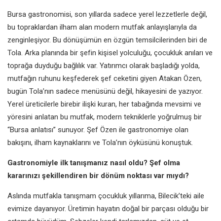
Bursa gastronomisi, son yıllarda sadece yerel lezzetlerle değil,
bu topraklardan ilham alan modern mutfak anlayışlarıyla da
zenginleşiyor. Bu dönüşümün en özgün temsilcilerinden biri de
Tola. Arka planında bir şefin kişisel yolculuğu, çocukluk anıları ve
toprağa duyduğu bağlılık var. Yatırımcı olarak başladığı yolda,
mutfağın ruhunu keşfederek şef ceketini giyen Atakan Özen,
bugün Tola’nın sadece menüsünü değil, hikayesini de yazıyor.
Yerel üreticilerle birebir ilişki kuran, her tabağında mevsimi ve
yöresini anlatan bu mutfak, modern tekniklerle yoğrulmuş bir
“Bursa anlatısı” sunuyor. Şef Özen ile gastronomiye olan
bakışını, ilham kaynaklarını ve Tola’nın öyküsünü konuştuk.
Gastronomiyle ilk tanışmanız nasıl oldu? Şef olma
kararınızı şekillendiren bir dönüm noktası var mıydı?
Aslında mutfakla tanışmam çocukluk yıllarıma, Bilecik’teki aile
evimize dayanıyor. Üretimin hayatın doğal bir parçası olduğu bir