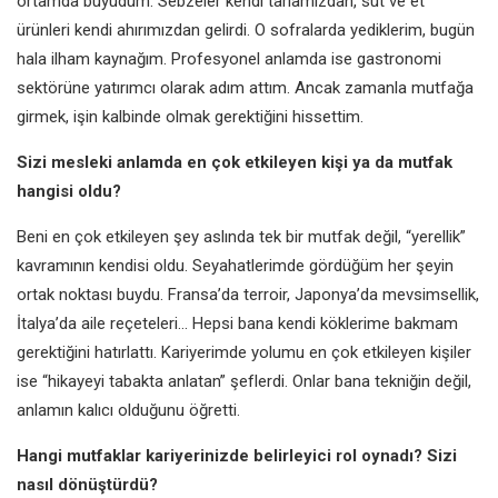
ortamda büyüdüm. Sebzeler kendi tarlamızdan, süt ve et
ürünleri kendi ahırımızdan gelirdi. O sofralarda yediklerim, bugün
hala ilham kaynağım. Profesyonel anlamda ise gastronomi
sektörüne yatırımcı olarak adım attım. Ancak zamanla mutfağa
girmek, işin kalbinde olmak gerektiğini hissettim.
Sizi mesleki anlamda en çok etkileyen kişi ya da mutfak
hangisi oldu?
Beni en çok etkileyen şey aslında tek bir mutfak değil, “yerellik”
kavramının kendisi oldu. Seyahatlerimde gördüğüm her şeyin
ortak noktası buydu. Fransa’da terroir, Japonya’da mevsimsellik,
İtalya’da aile reçeteleri… Hepsi bana kendi köklerime bakmam
gerektiğini hatırlattı. Kariyerimde yolumu en çok etkileyen kişiler
ise “hikayeyi tabakta anlatan” şeflerdi. Onlar bana tekniğin değil,
anlamın kalıcı olduğunu öğretti.
Hangi mutfaklar kariyerinizde belirleyici rol oynadı? Sizi
nasıl dönüştürdü?