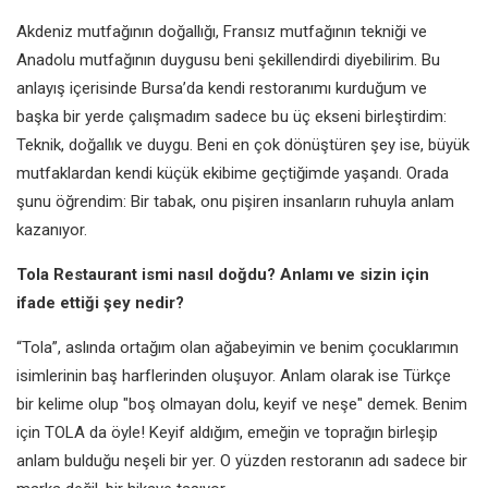
Akdeniz mutfağının doğallığı, Fransız mutfağının tekniği ve
Anadolu mutfağının duygusu beni şekillendirdi diyebilirim. Bu
anlayış içerisinde Bursa’da kendi restoranımı kurduğum ve
başka bir yerde çalışmadım sadece bu üç ekseni birleştirdim:
Teknik, doğallık ve duygu. Beni en çok dönüştüren şey ise, büyük
mutfaklardan kendi küçük ekibime geçtiğimde yaşandı. Orada
şunu öğrendim: Bir tabak, onu pişiren insanların ruhuyla anlam
kazanıyor.
Tola Restaurant ismi nasıl doğdu? Anlamı ve sizin için
ifade ettiği şey nedir?
“Tola”, aslında ortağım olan ağabeyimin ve benim çocuklarımın
isimlerinin baş harflerinden oluşuyor. Anlam olarak ise Türkçe
bir kelime olup "boş olmayan dolu, keyif ve neşe" demek. Benim
için TOLA da öyle! Keyif aldığım, emeğin ve toprağın birleşip
anlam bulduğu neşeli bir yer. O yüzden restoranın adı sadece bir