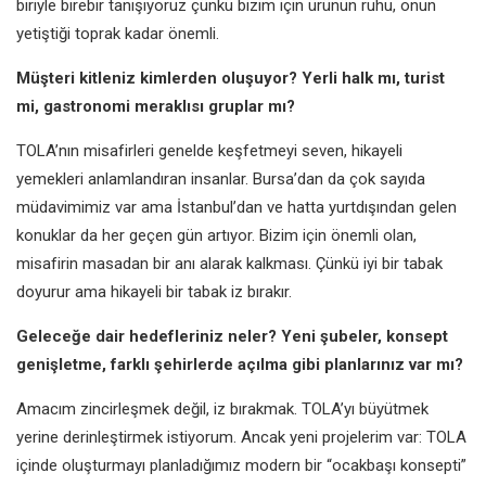
biriyle birebir tanışıyoruz çünkü bizim için ürünün ruhu, onun
yetiştiği toprak kadar önemli.
Müşteri kitleniz kimlerden oluşuyor? Yerli halk mı, turist
mi, gastronomi meraklısı gruplar mı?
TOLA’nın misafirleri genelde keşfetmeyi seven, hikayeli
yemekleri anlamlandıran insanlar. Bursa’dan da çok sayıda
müdavimimiz var ama İstanbul’dan ve hatta yurtdışından gelen
konuklar da her geçen gün artıyor. Bizim için önemli olan,
misafirin masadan bir anı alarak kalkması. Çünkü iyi bir tabak
doyurur ama hikayeli bir tabak iz bırakır.
Geleceğe dair hedefleriniz neler? Yeni şubeler, konsept
genişletme, farklı şehirlerde açılma gibi planlarınız var mı?
Amacım zincirleşmek değil, iz bırakmak. TOLA’yı büyütmek
yerine derinleştirmek istiyorum. Ancak yeni projelerim var: TOLA
içinde oluşturmayı planladığımız modern bir “ocakbaşı konsepti”