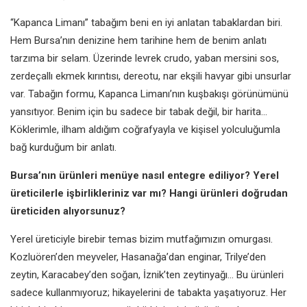
“Kapanca Limanı” tabağım beni en iyi anlatan tabaklardan biri.
Hem Bursa’nın denizine hem tarihine hem de benim anlatı
tarzıma bir selam. Üzerinde levrek crudo, yaban mersini sos,
zerdeçallı ekmek kırıntısı, dereotu, nar ekşili havyar gibi unsurlar
var. Tabağın formu, Kapanca Limanı’nın kuşbakışı görünümünü
yansıtıyor. Benim için bu sadece bir tabak değil, bir harita...
Köklerimle, ilham aldığım coğrafyayla ve kişisel yolculuğumla
bağ kurduğum bir anlatı.
Bursa’nın ürünleri menüye nasıl entegre ediliyor? Yerel
üreticilerle işbirlikleriniz var mı? Hangi ürünleri doğrudan
üreticiden alıyorsunuz?
Yerel üreticiyle birebir temas bizim mutfağımızın omurgası.
Kozluören’den meyveler, Hasanağa’dan enginar, Trilye’den
zeytin, Karacabey’den soğan, İznik’ten zeytinyağı… Bu ürünleri
sadece kullanmıyoruz; hikayelerini de tabakta yaşatıyoruz. Her