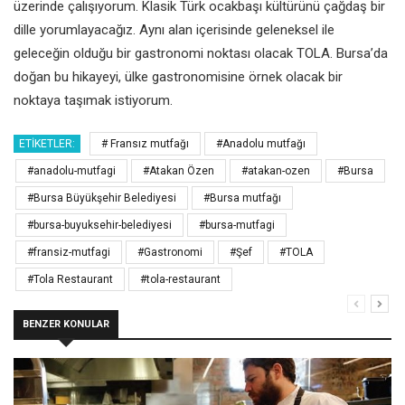
üzerinde çalışıyorum. Klasik Türk ocakbaşı kültürünü çağdaş bir
dille yorumlayacağız. Aynı alan içerisinde geleneksel ile
geleceğin olduğu bir gastronomi noktası olacak TOLA. Bursa’da
doğan bu hikayeyi, ülke gastronomisine örnek olacak bir
noktaya taşımak istiyorum.
ETIKETLER:
# Fransız mutfağı
#Anadolu mutfağı
#anadolu-mutfagi
#Atakan Özen
#atakan-ozen
#Bursa
#Bursa Büyükşehir Belediyesi
#Bursa mutfağı
#bursa-buyuksehir-belediyesi
#bursa-mutfagi
#fransiz-mutfagi
#Gastronomi
#Şef
#TOLA
#Tola Restaurant
#tola-restaurant
BENZER KONULAR