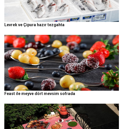
Levrek ve Çipura hazır tezgahta
Feast ile meyve dört mevsim sofrada